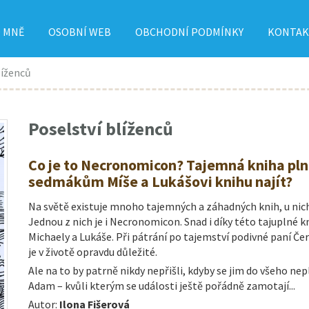
 MNĚ
OSOBNÍ WEB
OBCHODNÍ PODMÍNKY
KONTAK
líženců
Poselství blíženců
Co je to Necronomicon? Tajemná kniha plná
sedmákům Míše a Lukášovi knihu najít?
Na světě existuje mnoho tajemných a záhadných knih, u nichž 
Jednou z nich je i Necronomicon. Snad i díky této tajuplné
Michaely a Lukáše. Při pátrání po tajemství podivné paní 
je v životě opravdu důležité.
Ale na to by patrně nikdy nepřišli, kdyby se jim do všeho nep
Adam – kvůli kterým se události ještě pořádně zamotají...
Autor:
Ilona Fišerová