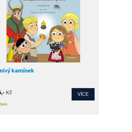
nivý kamínek
5,-
Kč
VÍCE
adem