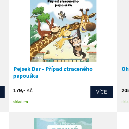
Pejsek Dar - Případ ztraceného
Oh
papouška
179,-
Kč
20
VÍCE
skladem
skl