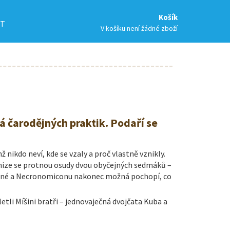
Košík
T
V košíku není žádné zboží
 čarodějných praktik. Podaří se
nikdo neví, kde se vzaly a proč vlastně vznikly.
 knize se protnou osudy dvou obyčejných sedmáků –
Černé a Necronomiconu nakonec možná pochopí, co
letli Míšini bratři – jednovaječná dvojčata Kuba a