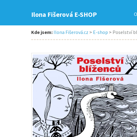
Ilona Fišerová E-SHOP
O
Kde jsem:
Ilona Fišerová.cz
>
E-shop
>
Poselství b