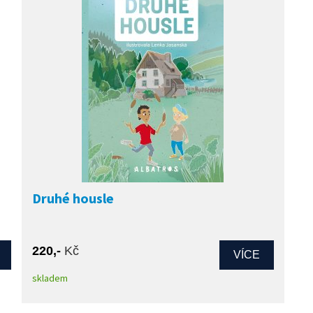
Druhé housle
220,-
Kč
VÍCE
skladem